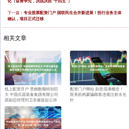
化（奋勇争先，决战决胜“十四五”）
下一篇：
专业股票配资门户 国联民生合并新进展！投行业务主体
确认，项目正式迁移
相关文章
线上配资开户 受贿数额特别巨
配资门户网站 刻意混淆概念！
大 中国兵器装备集团有限公司
医美机构蒙骗顾客违规注射水光
原副总经理刘卫东被提起公诉
针