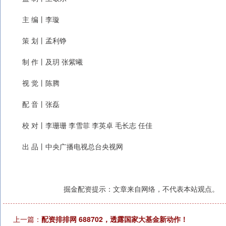
主 编丨李璇
策 划丨孟利铮
制 作丨及玥 张紫曦
视 觉丨陈腾
配 音丨张磊
校 对丨李珊珊 李雪菲 李英卓 毛长志 任佳
出 品丨中央广播电视总台央视网
掘金配资提示：文章来自网络，不代表本站观点。
上一篇：
配资排排网 688702，透露国家大基金新动作！