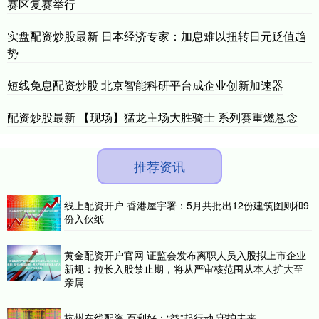
赛区复赛举行
实盘配资炒股最新 日本经济专家：加息难以扭转日元贬值趋
势
短线免息配资炒股 北京智能科研平台成企业创新加速器
配资炒股最新 【现场】猛龙主场大胜骑士 系列赛重燃悬念
推荐资讯
线上配资开户 香港屋宇署：5月共批出12份建筑图则和9
份入伙纸
黄金配资开户官网 证监会发布离职人员入股拟上市企业
新规：拉长入股禁止期，将从严审核范围从本人扩大至
亲属
杭州在线配资 百利好：“益”起行动 守护未来