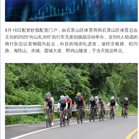
8月16日配资炒股配资门户，由石景山区体育局和石景山区体育总会
主办的2025“向山礼300”自行车无差别挑战活动举办。近500人组成的
骑行队伍以首钢园为起点，向目的地崇礼进发，途经京银路、松闫
路、海陀山、赤城、霞城大道、野鸡山隧道，于当天抵达终点。